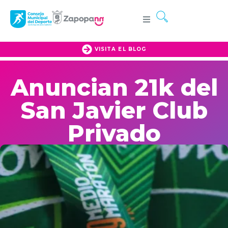
VISITA EL BLOG
Anuncian 21k del
San Javier Club
Privado