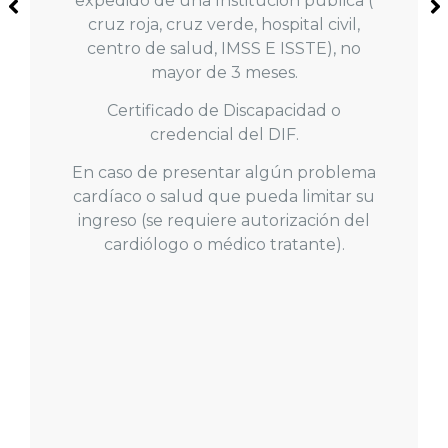
Verde Municipal que reúna los
requisitos que solicita COMUDE para
ingresar a la alberca.
Contar con credencial de COMUDE,
misma que será tramitada por DIF sin
costo.
Para expedir credencial se
requiere:
Identificación oficial.
Certificado médico.
Dos fotos infantiles.
Comprobante de domicilio.
REALIZAR TRÁMITE