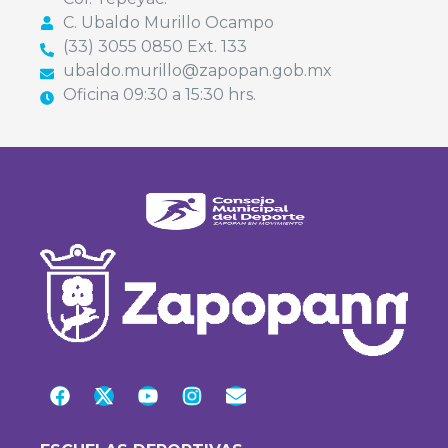
C. Ubaldo Murillo Ocampo
(33) 3055 0850 Ext. 133
ubaldo.murillo@zapopan.gob.mx
Oficina 09:30 a 15:30 hrs.