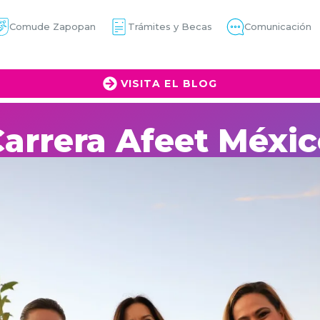
Comude Zapopan
Trámites y Becas
Comunicación
VISITA EL BLOG
arrera Afeet Méxi