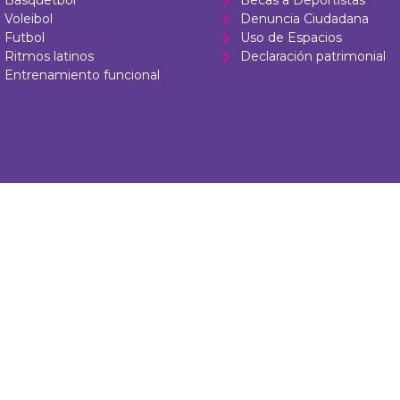
Basquetbol
Becas a Deportistas
Voleibol
Denuncia Ciudadana
Futbol
Uso de Espacios
Ritmos latinos
Declaración patrimonial
Entrenamiento funcional