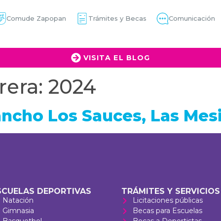
Comude Zapopan
Trámites y Becas
Comunicación
VISITA EL BLOG
rera:
2024
ncho Los Sauces, Las Mes
SCUELAS DEPORTIVAS
TRÁMITES Y SERVICIOS
Natación
Licitaciones públicas
Gimnasia
Becas para Escuelas