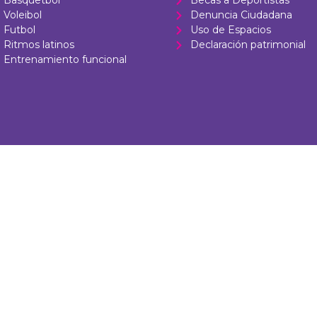
Basquetbol
Becas a Deportistas
Voleibol
Denuncia Ciudadana
Futbol
Uso de Espacios
Ritmos latinos
Declaración patrimonial
Entrenamiento funcional