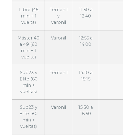
Libre (45
Femenil
11:50 a
min + 1
y
12:40
vuelta)
varonil
Máster 40
Varonil
12:55 a
a 49 (60
14:00
min + 1
vuelta)
Sub23 y
Femenil
14:10 a
Elite (60
15:15
min +
vueltas)
Sub23 y
Varonil
15:30 a
Elite (80
16:50
min +
vueltas)