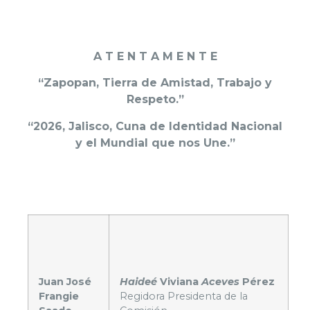
A T E N T A M E N T E
“Zapopan, Tierra de Amistad, Trabajo y
Respeto.”
“2026, Jalisco, Cuna de Identidad Nacional
y el Mundial que nos Une.”
Juan José
Haideé
Viviana
Aceves
Pérez
Frangie
Regidora Presidenta de la