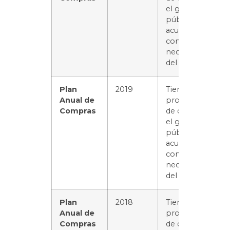
el gasto
público de
acuerdo
con las
necesidades
del servicio.
Plan
2019
Tiene el
Anual de
propósito
Compras
de distribuir
el gasto
público de
acuerdo
con las
necesidades
del servicio.
Plan
2018
Tiene el
Anual de
propósito
Compras
de distribuir