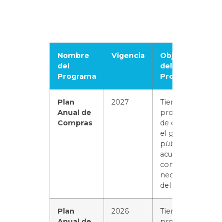
Nombre
Vigencia
Objetivos
del
del
Programa
Programa
Plan
2027
Tiene el
Anual de
propósito
Compras
de distribuir
el gasto
público de
acuerdo
con las
necesidades
del servicio.
Plan
2026
Tiene el
Anual de
propósito