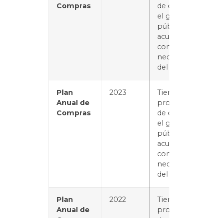
Compras
de distribuir
el gasto
público de
acuerdo
con las
necesidades
del servicio.
Plan
2023
Tiene el
Anual de
propósito
Compras
de distribuir
el gasto
público de
acuerdo
con las
necesidades
del servicio.
Plan
2022
Tiene el
Anual de
propósito