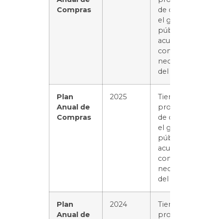
Compras
de distribuir
el gasto
público de
acuerdo
con las
necesidades
del servicio.
Plan
2025
Tiene el
Anual de
propósito
Compras
de distribuir
el gasto
público de
acuerdo
con las
necesidades
del servicio.
Plan
2024
Tiene el
Anual de
propósito