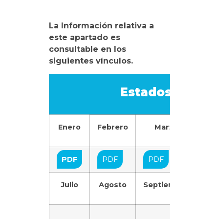
La Información relativa a
este apartado es
consultable en los
siguientes vínculos.
Estados Financ
Enero
Febrero
Marzo
Ab
PDF
PDF
PDF
P
Julio
Agosto
Septiembre
Oct