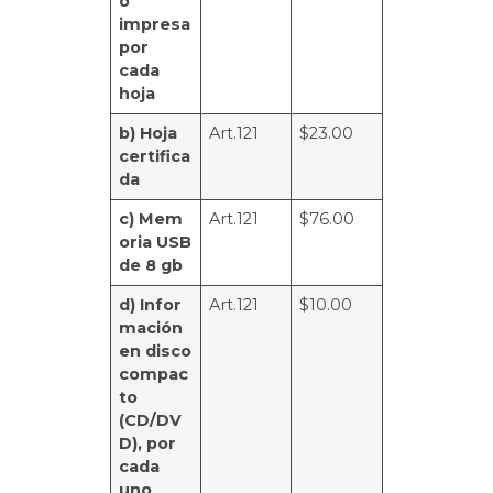
o
impresa
por
cada
hoja
b) Hoja
Art.121
$23.00
certifica
da
c) Mem
Art.121
$76.00
oria USB
de 8 gb
d) Infor
Art.121
$10.00
mación
en disco
compac
to
(CD/DV
D), por
cada
uno