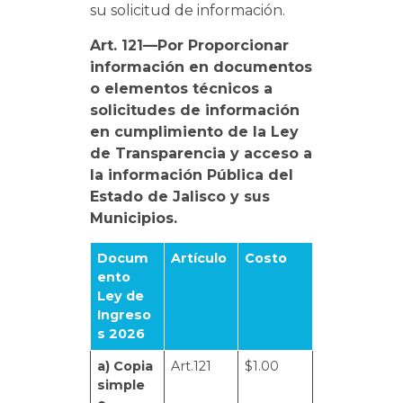
su solicitud de información.
Art. 121—Por Proporcionar
información en documentos
o elementos técnicos a
solicitudes de información
en cumplimiento de la Ley
de Transparencia y acceso a
la información Pública del
Estado de Jalisco y sus
Municipios.
Docum
Artículo
Costo
ento
Ley de
Ingreso
s 2026
a) Copia
Art.121
$1.00
simple