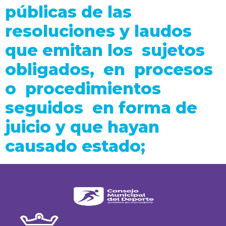
públicas de las
resoluciones y laudos
que emitan los sujetos
obligados, en procesos
o procedimientos
seguidos en forma de
juicio y que hayan
causado estado;