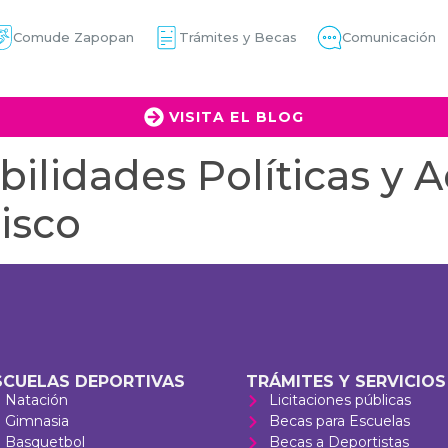
Comude Zapopan
Trámites y Becas
Comunicación
VISITA EL BLOG
ilidades Políticas y A
isco
SCUELAS DEPORTIVAS
TRÁMITES Y SERVICIOS
Natación
Licitaciones públicas
Gimnasia
Becas para Escuelas
Basquetbol
Becas a Deportistas