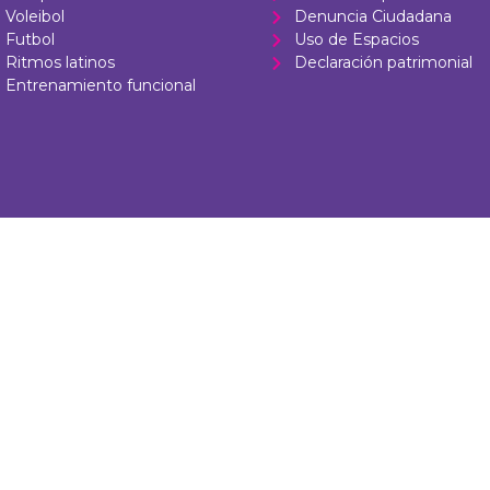
Voleibol
Denuncia Ciudadana
Futbol
Uso de Espacios
Ritmos latinos
Declaración patrimonial
Entrenamiento funcional