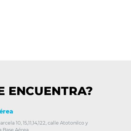
E ENCUENTRA?
érea
rcela 10, 15,11,14,122, calle Atotonilco y
la Base Aérea